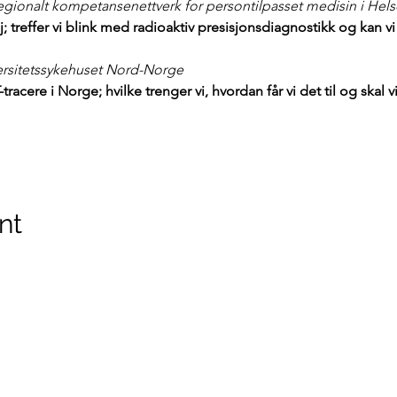
regionalt kompetansenettverk for persontilpasset medisin i He
; treffer vi blink med radioaktiv presisjonsdiagnostikk og kan 
ersitetssykehuset Nord-Norge
tracere i Norge; hvilke trenger vi, hvordan får vi det til og skal 
nt
Privacy notice and cookies
©2021 by CONNECT.