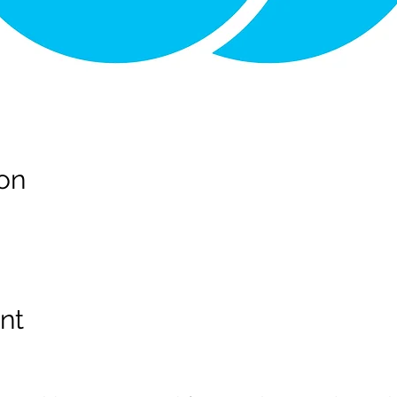
on
nt