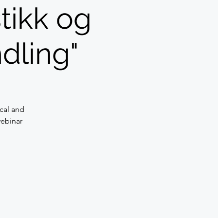
tikk og
dling"
cal and
webinar