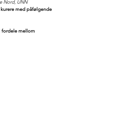
lse Nord, UNN
vi kurere med påfølgende 
vi fordele mellom 