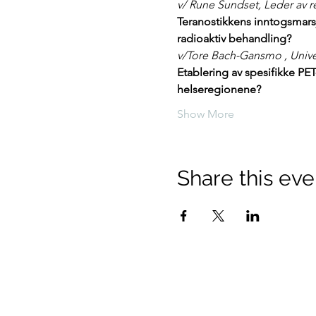
v/ Rune Sundset, Leder av 
Teranostikkens inntogsmarsj
radioaktiv behandling? 
v/Tore Bach-Gansmo , Univ
Etablering av spesifikke PET-
helseregionene?
Show More
Share this eve