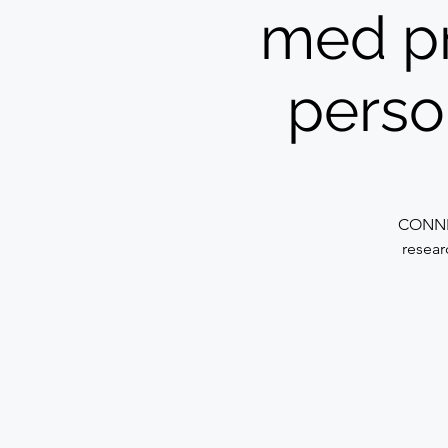
med pr
perso
CONNEC
resear