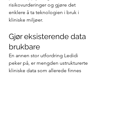
risikovurderinger og gjøre det 
enklere å ta teknologien i bruk i 
kliniske miljøer.
Gjør eksisterende data 
brukbare
En annen stor utfordring Ledidi 
peker på, er mengden ustrukturerte 
kliniske data som allerede finnes 
lagret i helsevesenet, blant annet 
fritekstnotater og eldre 
journalsystemer som er vanskelige å 
analysere.
– Arbeidet med å berike disse 
dataene og gjøre dem brukbare er 
enormt og i stor grad usynlig, sier 
Aandahl. – Dette er et område hvor 