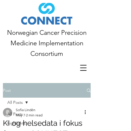
Norwegian Cancer Precision
Medicine Implementation
Consortium
Post
All Posts
Sofia Lindén
All Posts
May 7
2 min read
KI og helsedata i fokus
highlights